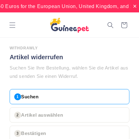
Direkt
60 Euros for the European Union, United Kingdom, and Sw
zum
Inhalt
Warenkorb
WITHDRAWLY
Artikel widerrufen
Suchen Sie Ihre Bestellung, wählen Sie die Artikel aus
und senden Sie einen Widerruf.
Suchen
1
Artikel auswählen
2
Bestätigen
3